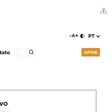
-
A
+
PT
tato
APOIE
vo