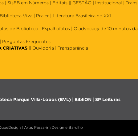
os
|
SisEB em Números
|
Editais
|| GESTÃO |
Institucional
|
Trans
Biblioteca Viva
|
Praler
|
Literatura Brasileira no XXI
otas de Biblioteca
|
Espalhafatos
|
O advocacy de 10 minutos da 
|
Perguntas Frequentes
A CRIATIVAS
||
Ouvidoria
|
Transparência
ioteca Parque Villa-Lobos (BVL)
|
BibliON
|
SP Leituras
 QubeDesign | Arte: Passarim Design e Barulho