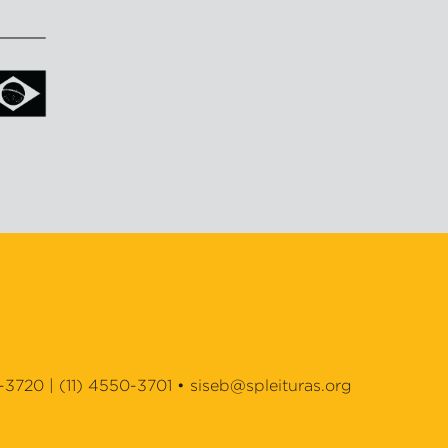
-3720 | (11) 4550-3701 •
siseb@spleituras.org