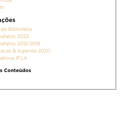
irtual
ON
ações
de Biblioteca
hafatos 2023
hafatos 2012-2019
otecas & Agenda 2030
mativos IFLA
s Conteúdos