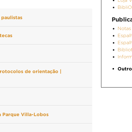
Loja V
Bibli
 paulistas
Public
Notas 
tecas
Espal
Espal
Bibli
Infor
Outro
rotocolos de orientação |
ca Parque Villa-Lobos