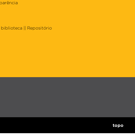
parência
biblioteca
||
Repositório
topo