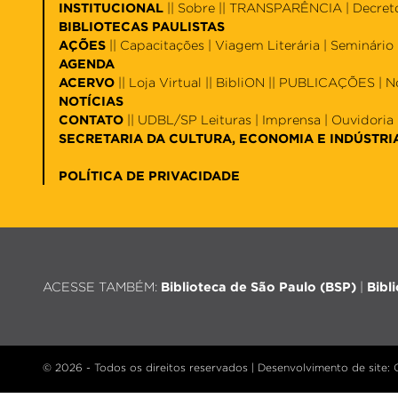
INSTITUCIONAL
||
Sobre
|| TRANSPARÊNCIA |
Decret
BIBLIOTECAS PAULISTAS
AÇÕES
||
Capacitações
|
Viagem Literária
|
Seminário 
AGENDA
ACERVO
||
Loja Virtual
||
BibliON
|| PUBLICAÇÕES |
N
NOTÍCIAS
CONTATO
||
UDBL/SP Leituras
|
Imprensa
|
Ouvidoria
SECRETARIA DA CULTURA, ECONOMIA E INDÚSTRI
POLÍTICA DE PRIVACIDADE
ACESSE TAMBÉM:
Biblioteca de São Paulo (BSP)
|
Bibl
© 2026 - Todos os direitos reservados |
Desenvolvimento de site
: