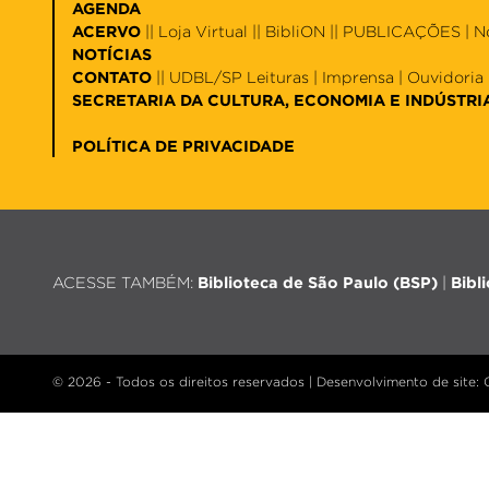
AGENDA
ACERVO
||
Loja Virtual
||
BibliON
|| PUBLICAÇÕES |
N
NOTÍCIAS
CONTATO
||
UDBL/SP Leituras
|
Imprensa
|
Ouvidoria
SECRETARIA DA CULTURA, ECONOMIA E INDÚSTRI
POLÍTICA DE PRIVACIDADE
ACESSE TAMBÉM:
Biblioteca de São Paulo (BSP)
|
Bibl
© 2026 - Todos os direitos reservados |
Desenvolvimento de site
: