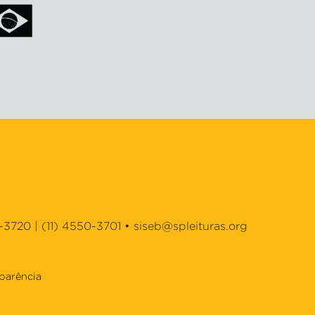
-3720 | (11) 4550-3701 •
siseb@spleituras.org
parência