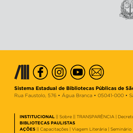
Sistema Estadual de Bibliotecas Públicas de Sã
Rua Faustolo, 576 • Água Branca • 05041-000 • São 
INSTITUCIONAL
||
Sobre
|| TRANSPARÊNCIA |
Decret
BIBLIOTECAS PAULISTAS
AÇÕES
||
Capacitações
|
Viagem Literária
|
Seminário 