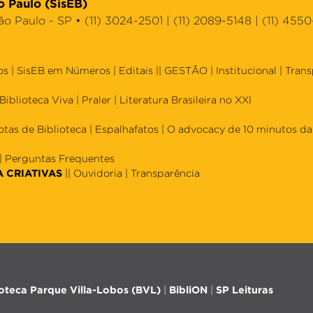
o Paulo (SisEB)
Paulo - SP • (11) 3024-2501 | (11) 2089-5148 | (11) 4550
os
|
SisEB em Números
|
Editais
|| GESTÃO |
Institucional
|
Trans
Biblioteca Viva
|
Praler
|
Literatura Brasileira no XXI
otas de Biblioteca
|
Espalhafatos
|
O advocacy de 10 minutos da 
|
Perguntas Frequentes
A CRIATIVAS
||
Ouvidoria
|
Transparência
ioteca Parque Villa-Lobos (BVL)
|
BibliON
|
SP Leituras