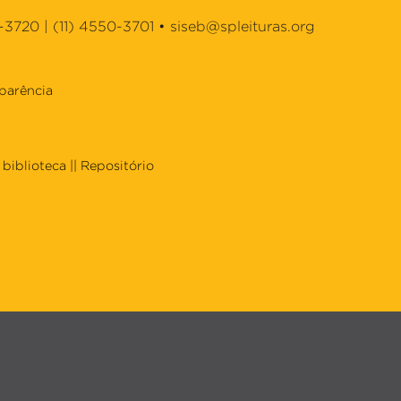
-3720 | (11) 4550-3701 •
siseb@spleituras.org
parência
biblioteca
||
Repositório