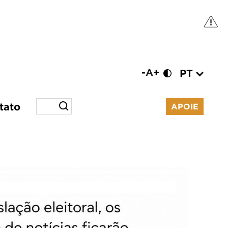
-
A
+
PT
tato
APOIE