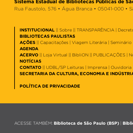
Sistema Estadual de Bibliotecas Públicas de Sã
Rua Faustolo, 576 • Água Branca • 05041-000 • São 
INSTITUCIONAL
||
Sobre
|| TRANSPARÊNCIA |
Decret
BIBLIOTECAS PAULISTAS
AÇÕES
||
Capacitações
|
Viagem Literária
|
Seminário 
AGENDA
ACERVO
||
Loja Virtual
||
BibliON
|| PUBLICAÇÕES |
N
NOTÍCIAS
CONTATO
||
UDBL/SP Leituras
|
Imprensa
|
Ouvidoria
SECRETARIA DA CULTURA, ECONOMIA E INDÚSTRI
POLÍTICA DE PRIVACIDADE
ACESSE TAMBÉM:
Biblioteca de São Paulo (BSP)
|
Bibl