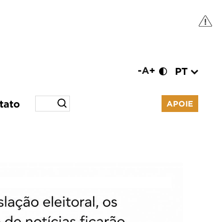
-
A
+
PT
tato
APOIE