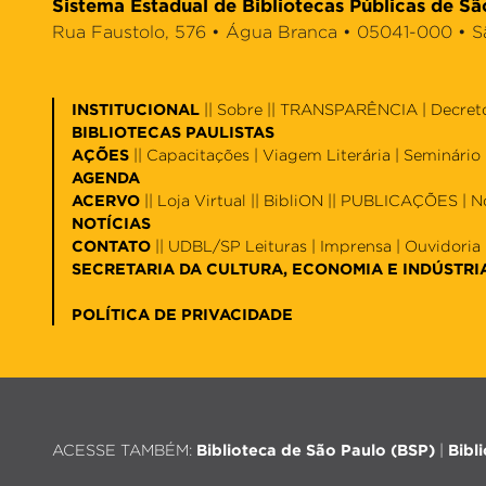
Sistema Estadual de Bibliotecas Públicas de Sã
Rua Faustolo, 576 • Água Branca • 05041-000 • São 
INSTITUCIONAL
||
Sobre
|| TRANSPARÊNCIA |
Decret
BIBLIOTECAS PAULISTAS
AÇÕES
||
Capacitações
|
Viagem Literária
|
Seminário 
AGENDA
ACERVO
||
Loja Virtual
||
BibliON
|| PUBLICAÇÕES |
N
NOTÍCIAS
CONTATO
||
UDBL/SP Leituras
|
Imprensa
|
Ouvidoria
SECRETARIA DA CULTURA, ECONOMIA E INDÚSTRI
POLÍTICA DE PRIVACIDADE
ACESSE TAMBÉM:
Biblioteca de São Paulo (BSP)
|
Bibl