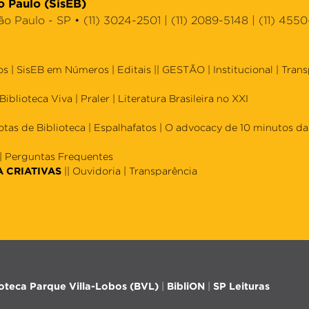
o Paulo (SisEB)
Paulo - SP • (11) 3024-2501 | (11) 2089-5148 | (11) 4550
os
|
SisEB em Números
|
Editais
|| GESTÃO |
Institucional
|
Trans
Biblioteca Viva
|
Praler
|
Literatura Brasileira no XXI
otas de Biblioteca
|
Espalhafatos
|
O advocacy de 10 minutos da 
|
Perguntas Frequentes
A CRIATIVAS
||
Ouvidoria
|
Transparência
ioteca Parque Villa-Lobos (BVL)
|
BibliON
|
SP Leituras