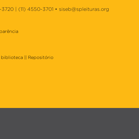
-3720 | (11) 4550-3701 •
siseb@spleituras.org
parência
biblioteca
||
Repositório