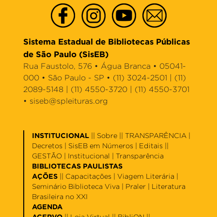
Sistema Estadual de Bibliotecas Públicas
de São Paulo (SisEB)
Rua Faustolo, 576 • Água Branca • 05041-
000 • São Paulo - SP • (11) 3024-2501 | (11)
2089-5148 | (11) 4550-3720 | (11) 4550-3701
•
siseb@spleituras.org
INSTITUCIONAL
||
Sobre
|| TRANSPARÊNCIA |
Decretos
|
SisEB em Números
|
Editais
||
GESTÃO |
Institucional
|
Transparência
BIBLIOTECAS PAULISTAS
AÇÕES
||
Capacitações
|
Viagem Literária
|
Seminário Biblioteca Viva
|
Praler
|
Literatura
Brasileira no XXI
AGENDA
ACERVO
||
Loja Virtual
||
BibliON
||