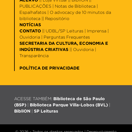
PUBLICAÇÕES |
Notas de Biblioteca
|
Espalhafatos
|
O advocacy de 10 minutos da
biblioteca
||
Repositório
NOTÍCIAS
CONTATO
||
UDBL/SP Leituras
|
Imprensa
|
Ouvidoria
|
Perguntas Frequentes
SECRETARIA DA CULTURA, ECONOMIA E
INDÚSTRIA CRIATIVAS
||
Ouvidoria
|
Transparência
POLÍTICA DE PRIVACIDADE
ACESSE TAMBÉM:
Biblioteca de São Paulo
(BSP)
|
Biblioteca Parque Villa-Lobos (BVL)
|
BibliON
|
SP Leituras
© 2026 - Todos os direitos reservados |
Desenvolvimento