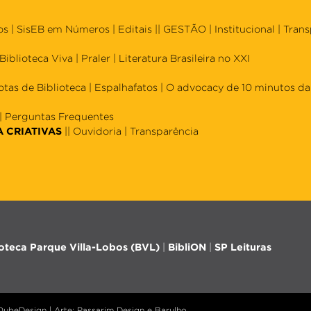
os
|
SisEB em Números
|
Editais
|| GESTÃO |
Institucional
|
Trans
Biblioteca Viva
|
Praler
|
Literatura Brasileira no XXI
otas de Biblioteca
|
Espalhafatos
|
O advocacy de 10 minutos da 
|
Perguntas Frequentes
A CRIATIVAS
||
Ouvidoria
|
Transparência
ioteca Parque Villa-Lobos (BVL)
|
BibliON
|
SP Leituras
 QubeDesign | Arte: Passarim Design e Barulho