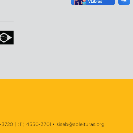
-3720 | (11) 4550-3701 •
siseb@spleituras.org