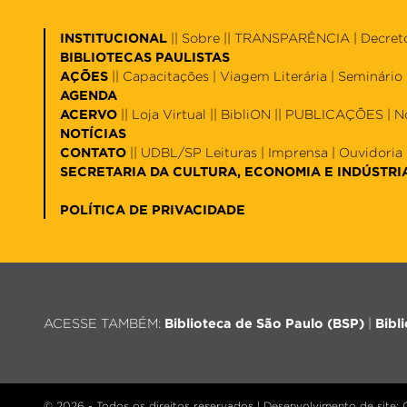
INSTITUCIONAL
||
Sobre
|| TRANSPARÊNCIA |
Decret
BIBLIOTECAS PAULISTAS
AÇÕES
||
Capacitações
|
Viagem Literária
|
Seminário 
AGENDA
ACERVO
||
Loja Virtual
||
BibliON
|| PUBLICAÇÕES |
N
NOTÍCIAS
CONTATO
||
UDBL/SP Leituras
|
Imprensa
|
Ouvidoria
SECRETARIA DA CULTURA, ECONOMIA E INDÚSTRI
POLÍTICA DE PRIVACIDADE
ACESSE TAMBÉM:
Biblioteca de São Paulo (BSP)
|
Bibl
© 2026 - Todos os direitos reservados |
Desenvolvimento de site
: