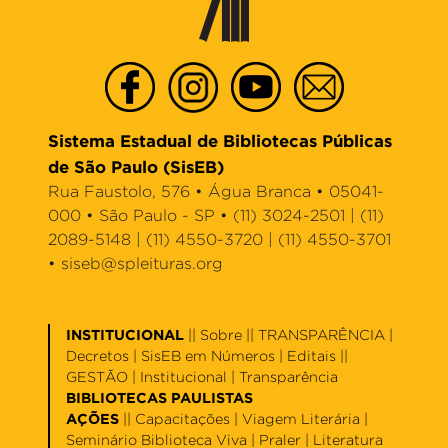
Sistema Estadual de Bibliotecas Públicas
de São Paulo (SisEB)
Rua Faustolo, 576 • Água Branca • 05041-
000 • São Paulo - SP • (11) 3024-2501 | (11)
2089-5148 | (11) 4550-3720 | (11) 4550-3701
•
siseb@spleituras.org
INSTITUCIONAL
||
Sobre
|| TRANSPARÊNCIA |
Decretos
|
SisEB em Números
|
Editais
||
GESTÃO |
Institucional
|
Transparência
BIBLIOTECAS PAULISTAS
AÇÕES
||
Capacitações
|
Viagem Literária
|
Seminário Biblioteca Viva
|
Praler
|
Literatura