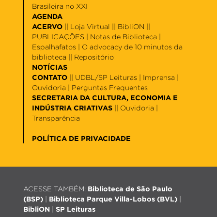
Brasileira no XXI
AGENDA
ACERVO
||
Loja Virtual
||
BibliON
||
PUBLICAÇÕES |
Notas de Biblioteca
|
Espalhafatos
|
O advocacy de 10 minutos da
biblioteca
||
Repositório
NOTÍCIAS
CONTATO
||
UDBL/SP Leituras
|
Imprensa
|
Ouvidoria
|
Perguntas Frequentes
SECRETARIA DA CULTURA, ECONOMIA E
INDÚSTRIA CRIATIVAS
||
Ouvidoria
|
Transparência
POLÍTICA DE PRIVACIDADE
ACESSE TAMBÉM:
Biblioteca de São Paulo
(BSP)
|
Biblioteca Parque Villa-Lobos (BVL)
|
BibliON
|
SP Leituras